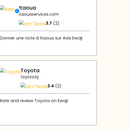
Itaoua
itaouaservices.com
3.7
(2)
Donner une note à Itaoua sur Avis Ewaji
Toyota
toyota.bj
3.4
(2)
Rate and review Toyota on Ewaji