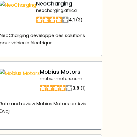
NeoCharging
neocharging.africa
4.1
(3)
NeoCharging développe des solutions
pour véhicule électrique
Mobius Motors
mobiusmotors.com
3.9
(1)
Rate and review Mobius Motors on Avis
Ewaji