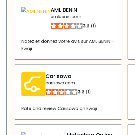
AML BENIN
amlbenin.com
3.2
(1)
Notez et donnez votre avis sur AML BENIN -
Ewaji
Carisowo
carisowo.com
3.2
(1)
Rate and review Carisowo on Ewaji