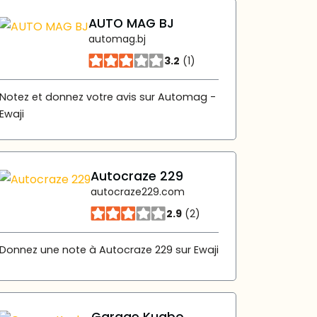
AUTO MAG BJ
automag.bj
3.2
(1)
Notez et donnez votre avis sur Automag -
Ewaji
Autocraze 229
autocraze229.com
2.9
(2)
Donnez une note à Autocraze 229 sur Ewaji