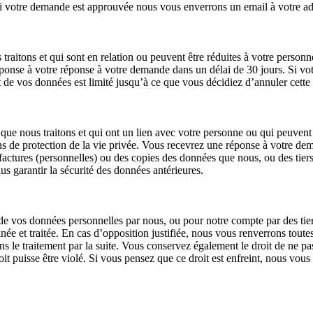
Si votre demande est approuvée nous vous enverrons un email à votre adr
traitons et qui sont en relation ou peuvent être réduites à votre perso
éponse à votre réponse à votre demande dans un délai de 30 jours. Si vo
de vos données est limité jusqu’à ce que vous décidiez d’annuler cette 
 nous traitons et qui ont un lien avec votre personne ou qui peuvent êtr
ns de protection de la vie privée. Vous recevrez une réponse à votre de
ctures (personnelles) ou des copies des données que nous, ou des tiers e
s garantir la sécurité des données antérieures.
de vos données personnelles par nous, ou pour notre compte par des tie
ée et traitée. En cas d’opposition justifiée, nous vous renverrons toute
ns le traitement par la suite. Vous conservez également le droit de ne p
it puisse être violé. Si vous pensez que ce droit est enfreint, nous vo