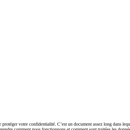
e protéger votre confidentialité. C’est un document assez long dans le
prendre comment nous fonctionnons et comment sont traitées les donné