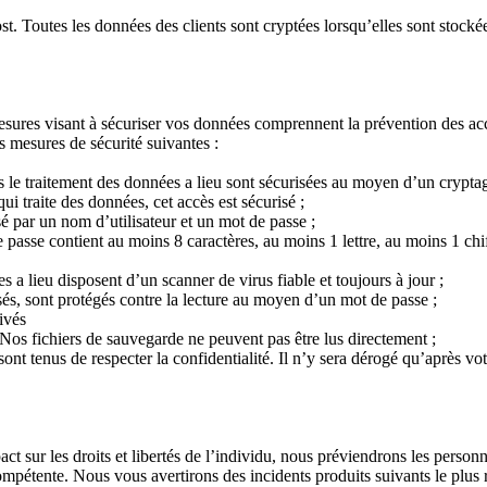
Toutes les données des clients sont cryptées lorsqu’elles sont stockées 
sures visant à sécuriser vos données comprennent la prévention des accès/
es mesures de sécurité suivantes :
le traitement des données a lieu sont sécurisées au moyen d’un cryptag
i traite des données, cet accès est sécurisé ;
é par un nom d’utilisateur et un mot de passe ;
passe contient au moins 8 caractères, au moins 1 lettre, au moins 1 ch
 a lieu disposent d’un scanner de virus fiable et toujours à jour ;
sés, sont protégés contre la lecture au moyen d’un mot de passe ;
ivés
os fichiers de sauvegarde ne peuvent pas être lus directement ;
s sont tenus de respecter la confidentialité. Il n’y sera dérogé qu’après v
act sur les droits et libertés de l’individu, nous préviendrons les person
compétente. Nous vous avertirons des incidents produits suivants le plus