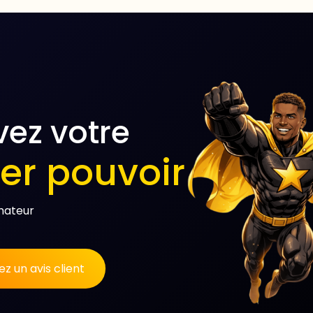
vez votre
er pouvoir
mateur
z un avis client