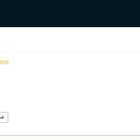
1305
l
ué