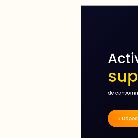
Acti
sup
de consom
⭐ Dépose